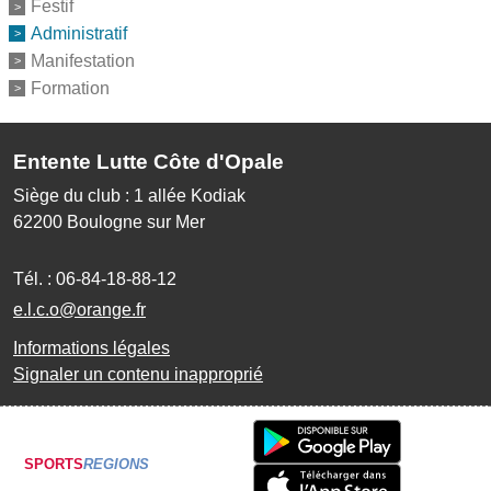
Festif
Administratif
Manifestation
Formation
Entente Lutte Côte d'Opale
Siège du club : 1 allée Kodiak
62200
Boulogne sur Mer
Tél. :
06-84-18-88-12
e.l.c.o@orange.fr
Informations légales
Signaler un contenu inapproprié
SPORTS
REGIONS