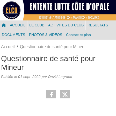
Panneau de gestion des cookies
ACCUEIL
LE CLUB
ACTIVITES DU CLUB
RESULTATS
DOCUMENTS
PHOTOS & VIDÉOS
Contact et plan
Accueil
Questionnaire de santé pour Mineur
Questionnaire de santé pour
Mineur
Publiée le
01 sept. 2022
par
David Legrand