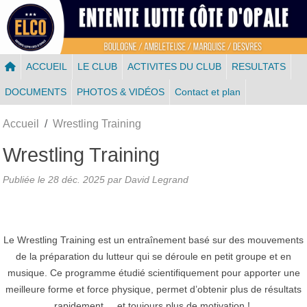
Panneau de gestion des cookies
ACCUEIL
LE CLUB
ACTIVITES DU CLUB
RESULTATS
DOCUMENTS
PHOTOS & VIDÉOS
Contact et plan
Accueil
Wrestling Training
Wrestling Training
Publiée le
28 déc. 2025
par
David Legrand
Le Wrestling Training est un entraînement basé sur des mouvements
de la préparation du lutteur qui se déroule en petit groupe et en
musique. Ce programme étudié scientifiquement pour apporter une
meilleure forme et force physique, permet d’obtenir plus de résultats
rapidement,... et toujours plus de motivation !