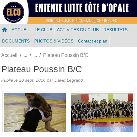
Panneau de gestion des cookies
ACCUEIL
LE CLUB
ACTIVITES DU CLUB
RESULTATS
DOCUMENTS
PHOTOS & VIDÉOS
Contact et plan
Accueil
Plateau Poussin B/C
Plateau Poussin B/C
Publié le
20 sept. 2016
par
David Legrand