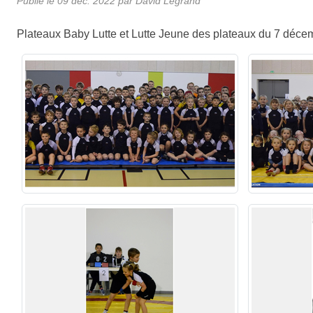
Publié le
09 déc. 2022
par
David Legrand
Plateaux Baby Lutte et Lutte Jeune des plateaux du 7 déce