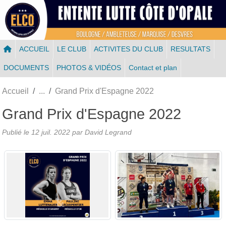
Panneau de gestion des cookies
ACCUEIL
LE CLUB
ACTIVITES DU CLUB
RESULTATS
DOCUMENTS
PHOTOS & VIDÉOS
Contact et plan
Accueil
Grand Prix d'Espagne 2022
Grand Prix d'Espagne 2022
Publié le
12 juil. 2022
par
David Legrand