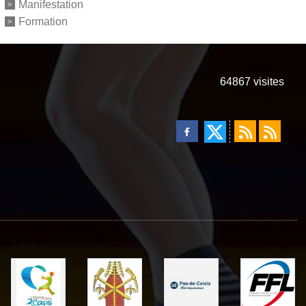
Manifestation
Formation
64867
visites