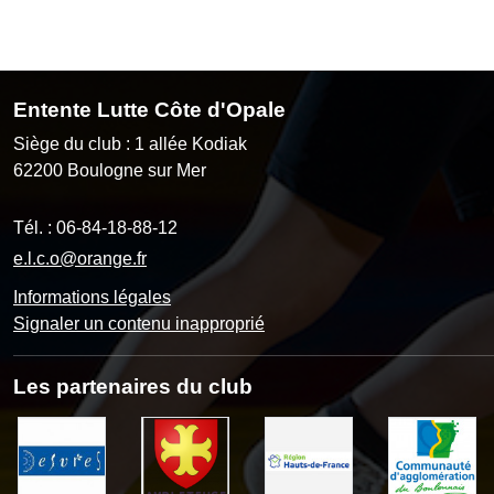
Entente Lutte Côte d'Opale
Siège du club : 1 allée Kodiak
62200
Boulogne sur Mer
Tél. :
06-84-18-88-12
e.l.c.o@orange.fr
Informations légales
Signaler un contenu inapproprié
Les partenaires du club