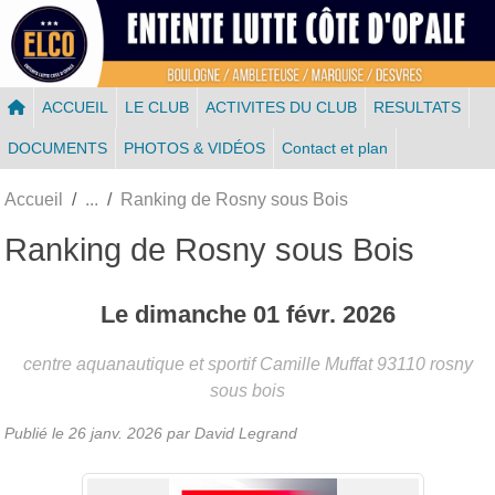
Panneau de gestion des cookies
ACCUEIL
LE CLUB
ACTIVITES DU CLUB
RESULTATS
DOCUMENTS
PHOTOS & VIDÉOS
Contact et plan
Accueil
Ranking de Rosny sous Bois
Ranking de Rosny sous Bois
Le
dimanche
01
févr.
2026
centre aquanautique et sportif Camille Muffat
93110
rosny
sous bois
Publié le
26 janv. 2026
par
David Legrand