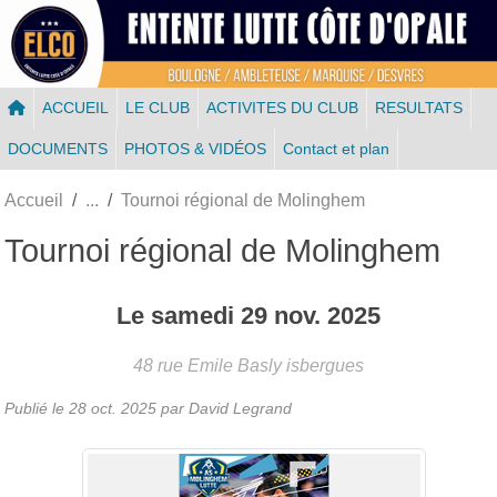
Panneau de gestion des cookies
ACCUEIL
LE CLUB
ACTIVITES DU CLUB
RESULTATS
DOCUMENTS
PHOTOS & VIDÉOS
Contact et plan
Accueil
Tournoi régional de Molinghem
Tournoi régional de Molinghem
Le
samedi
29
nov.
2025
48 rue Emile Basly
isbergues
Publié le
28 oct. 2025
par
David Legrand