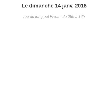
Le
dimanche
14
janv.
2018
rue du long pot
Fives
- de 08h à 18h