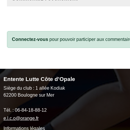
Connectez-vous
pour pouvoir participer aux commentair
Entente Lutte Côte d'Opale
Siège du club : 1 allée Kodiak
62200
Boulogne sur Mer
Tél. :
06-84-18-88-12
e.l.c.o@orange.fr
Informations légales