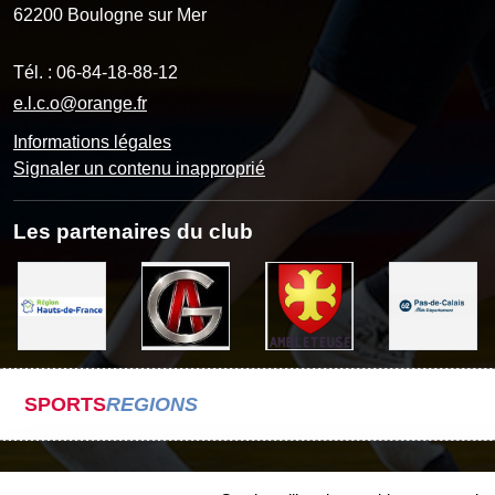
62200
Boulogne sur Mer
Tél. :
06-84-18-88-12
e.l.c.o@orange.fr
Informations légales
Signaler un contenu inapproprié
Les partenaires du club
SPORTS
REGIONS