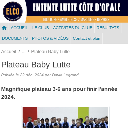
Panneau de gestion des cookies
ACCUEIL
LE CLUB
ACTIVITES DU CLUB
RESULTATS
DOCUMENTS
PHOTOS & VIDÉOS
Contact et plan
Accueil
Plateau Baby Lutte
Plateau Baby Lutte
Publiée le
22 déc. 2024
par
David Legrand
Magnifique plateau 3-6 ans pour finir l'année
2024.